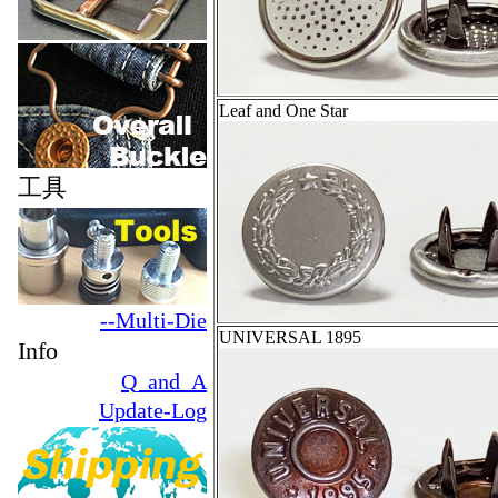
Leaf and One Star
工具
--Multi-Die
UNIVERSAL 1895
Info
Q_and_A
Update-Log