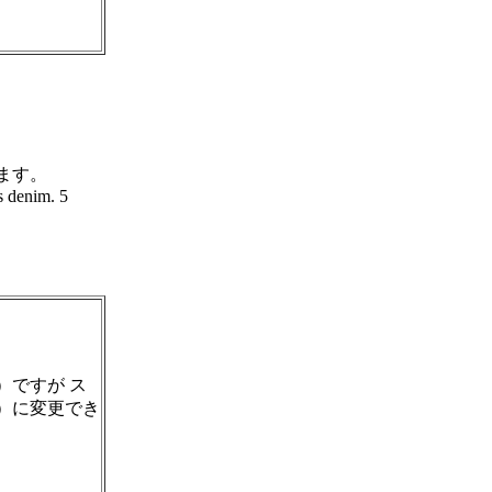
ます。
s denim. 5
）ですが ス
）に変更でき