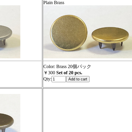
Plain Brass
Color: Brass 20個パック
￥300
Set of 20 pcs.
Qty: