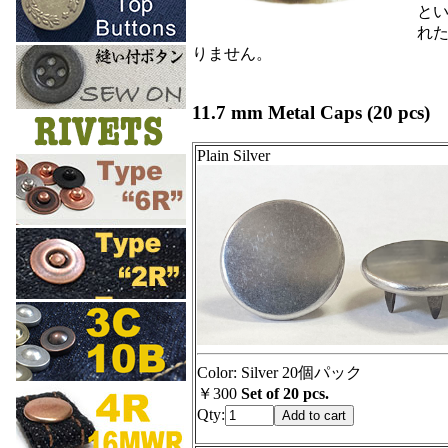
とい
れ
りません。
11.7 mm Metal Caps (20 pcs)
Plain Silver
Color: Silver 20個パック
￥300
Set of 20 pcs.
Qty: