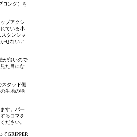
プロング）を
ナップアクシ
されている小
エスタンシャ
欠かせないア
造が薄いので
な見た目にな
でスタッド側
性の生地の場
きます。パー
応するコマを
でください。
てGRIPPER