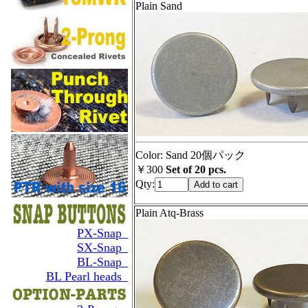
Plain Sand
Color: Sand 20個パック
￥300
Set of 20 pcs.
Qty:
Plain Atq-Brass
PX-Snap_
SX-Snap_
BL-Snap_
BL Pearl heads_