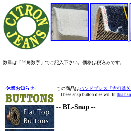
数量は「半角数字」でご記入下さい。価格は税込みです。
X
-休業お知らせ-
この商品は
ハンドプレス「吉打造
-- These snap button dies will fit
this ha
-- BL-Snap --