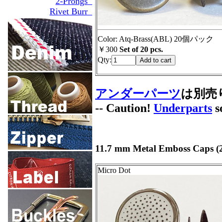
2-Prongs_
Rivet Burr_
Color: Atq-Brass(ABL) 20個パック
￥300
Set of 20 pcs.
Qty:
アンダーパーツ
は別売
-- Caution!
Underparts
s
11.7 mm Metal Emboss Caps (2
Micro Dot