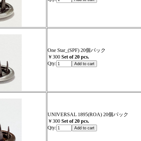
One Star_(SPF) 20個パック
￥300
Set of 20 pcs.
Qty:
UNIVERSAL 1895(ROA) 20個パック
￥300
Set of 20 pcs.
Qty: