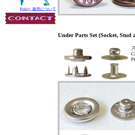
Policy_販売について
Under Parts Set (Sock
Ch
Pr