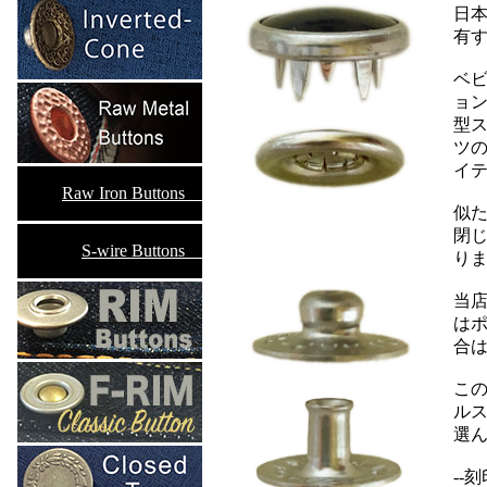
日
有
ベ
ョ
型
ツ
イ
Raw Iron Buttons__
似
閉
S-wire Buttons__
り
当店
は
合は
こ
ル
選
--